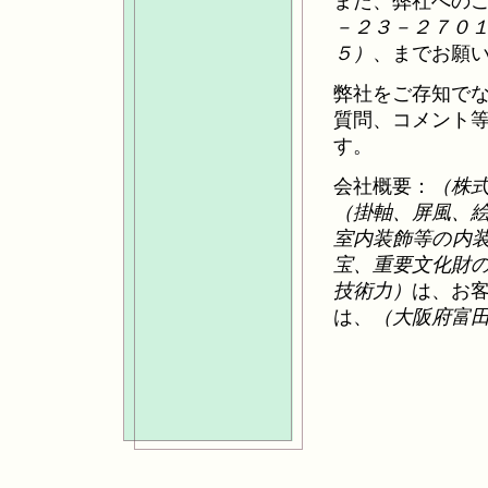
また、弊社への
－２３－２７０
５）
、までお願
弊社をご存知で
質問、コメント
す。
会社概要：
（株
（掛軸、屏風、
室内装飾等の内
宝、重要文化財
技術力）
は、お
は、
（大阪府富